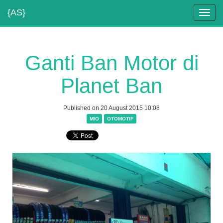
{AS}
Toggl
navig
Ganti Ban Motor di
Planet Ban
Published on 20 August 2015 10:08
MIO
OTOMOTIF