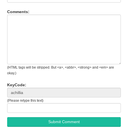
Comments:
(HTML tags will be stripped. But <a>, <abbr>, <strong> and <em> are
okay.)
KeyCode:
(Please retype this text)