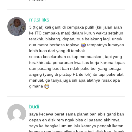
masliliks
3 (tiga!) kali ganti di cempaka putih (kiri jalan arah
ke ITC cempaka mas) dalam kurun waktu setahun
terakhir. blakang, depan, trus belakang lagi. untuk
dua motor berbeza tapinya
tempatnya lumayan
lebih luas dari yang di tambak.
secara keseluruhan cukup memuaskan, tapi yang
terakhir ada penurunan kwalitas kerja karena lepas
dan pasang baut ban ndak pake bor yang tenaga
anging (yang di pitstop F1 itu loh) itu tapi pake alat
manual. ga tanya juga sih apa alatnya rusak apa
gimana
budi
saya kecewa berat sama planet ban abis ganti ban
depan eh disk rem ngak bisa di pasang akhirnya
saya ke bengkel umum lalu katanya pengait ikatan
kanpas rem lepas gileee harus beli disk baru (ngak